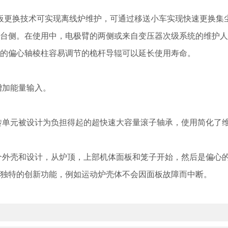
更换技术可实现离线炉维护，可通过移送小车实现快速更换集尘
台侧。在使用中，电极臂的两侧或来自变压器次级系统的维护人
的偏心轴棱柱容易调节的桅杆导辊可以延长使用寿命。
增加能量输入。
单元被设计为负担得起的超快速大容量滚子轴承，使用简化了
个外壳和设计，从炉顶，上部机体面板和笼子开始，然后是偏心
独特的创新功能，例如运动炉壳体不会因面板故障而中断。