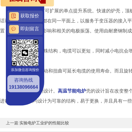
首先，电炉顶装有可扩展的单点提升系统。快速的炉壳，顶板
获取报价
话说，所有电缆连接都在同一平面上，以服务于变压器的接入平
即刻留言
置，这减少了动臂的影响和相关的电极振荡。使用由耐磨钢制成
然后是该设备的特殊结构，电缆可以更短，同时减小电抗会
添加微信咨询报价
此外，减少电缆摆动和扭曲可延长电缆的使用寿命。而且旋转
咨询热线
19138096664
最后一步是炉壳的设计。
高温节能电炉
壳的设计旨在改变整
进行。所有面板均设计为可靠的结构，易于更换，并且具有一些
上一篇:
实验电炉工业炉的性能比较