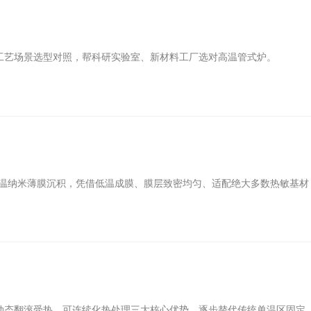
工艺场景选型对照，帮科研实验室、新材料工厂选对高温管式炉。
低温纳米薄膜沉积，凭借低温成膜、膜层致密均匀、适配绝大多数热敏基材
动态翻滚受热、可连续化热处理三大核心优势，逐步替代传统单温区固定