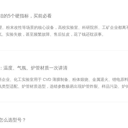
结的5个硬指标，买前必看
处理、粉末改性等场景的核心设备，高校实验室、科研院所、工矿企业都离
气、实验失败，甚至频繁故障、售后扯皮，花了钱还耽误事。
：温度、气氛、炉管材质一次讲清
企业、化工实验室用于 CVD 薄膜制备、粉体煅烧、金属退火、锂电原
氛类型适配、炉管材质选型，选错参数极易出现炉管炸裂、样品污染、炉
怎么选型号？