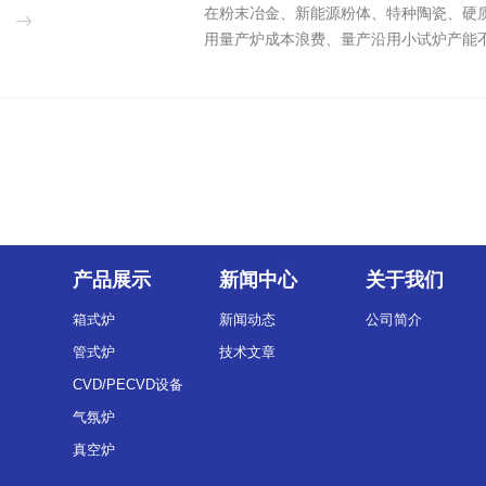
在粉末冶金、新能源粉体、特种陶瓷、硬
用量产炉成本浪费、量产沿用小试炉产能
产品展示
新闻中心
关于我们
箱式炉
新闻动态
公司简介
管式炉
技术文章
CVD/PECVD设备
气氛炉
真空炉
义齿加工设备