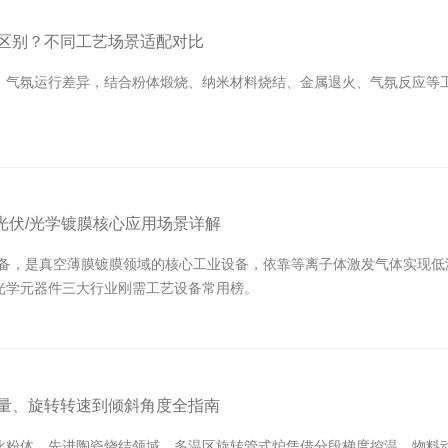
区别？不同工艺场景适配对比
、气氛运行差异，结合粉体煅烧、纳米材料烧结、金属退火、气氛反应等
/光伏/光学镀膜核心应用场景详解
积设备，是真空薄膜镀膜领域的核心工业设备，依靠等离子体激发气体实现
光学元器件三大行业刚需工艺设备常用榜。
量、旋转转速到倾斜角度全指南
化粉体、先进陶瓷烧结领域，多温区旋转管式炉凭借分段梯度控温、物料