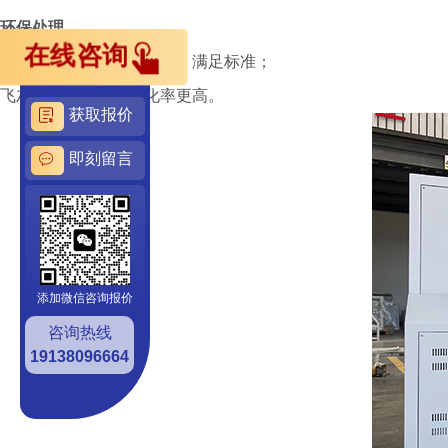
环保处理
在线咨询
危废焚烧：热灼减率更小，满足标准；
飞灰熔融：重金属固化率更高。
获取报价
即刻留言
添加微信咨询报价
咨询热线
19138096664