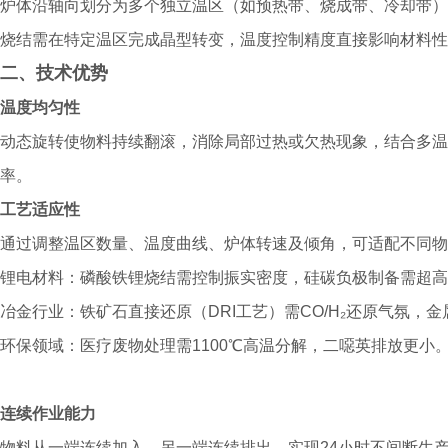
炉体沿轴向划分为多个独立温区（如预热带、烧成带、冷却带）
烧结需在特定温区完成晶型转变，温度控制精度直接影响材料性
二、技术优势
温度均匀性
动态旋转使物料持续翻滚，消除局部过热或欠热现象，结合多温区
率。
工艺适应性
通过调整温区数量、温度曲线、炉体转速及倾角，可适配不同物
锂电材料：磷酸铁锂烧结需控制振实密度，硅碳负极制备需超高
冶金行业：铁矿石直接还原（DRI工艺）需CO/H₂还原气氛，
环保领域：医疗废物处理需1100℃高温分解，二噁英排放更小
连续作业能力
物料从一端连续加入，另一端连续排出，实现24小时不间断生