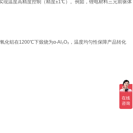
实现温度高精度控制（精度±1℃）。例如，锂电材料三元前驱体
在1200℃下煅烧为α-Al₂O₃，温度均匀性保障产品转化