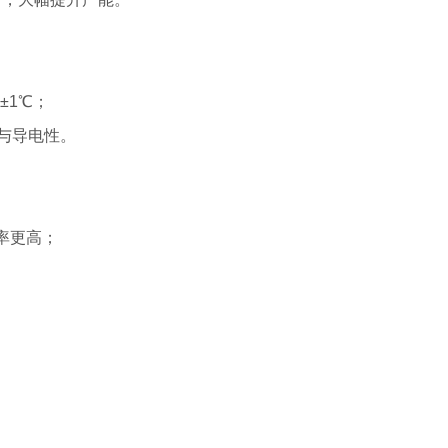
±1℃；
度与导电性。
化率更高；