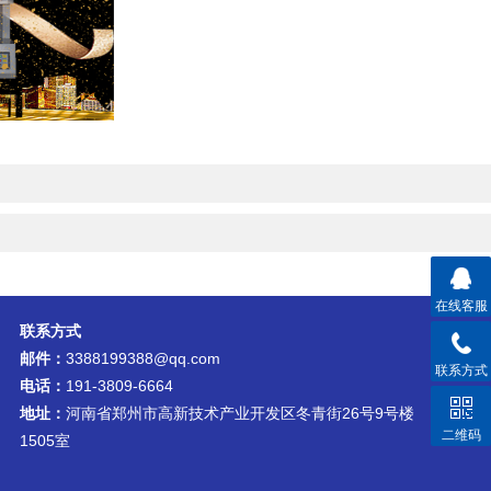
在线客服
联系方式
邮件：
3388199388@qq.com
联系方式
电话：
191-3809-6664
地址：
河南省郑州市高新技术产业开发区冬青街26号9号楼
二维码
1505室