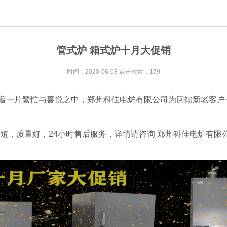
管式炉 箱式炉十月大促销
时间：2020-06-08 点击次数：179
着一片繁忙与喜悦之中，郑州科佳电炉有限公司为回馈新老客户
期短，质量好，24小时售后服务，详情请咨询 郑州科佳电炉有