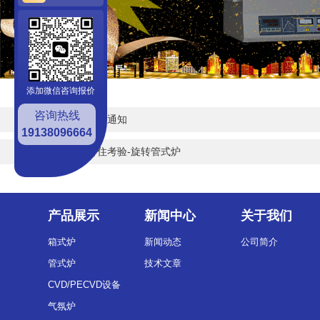
添加微信咨询报价
咨询热线
上一篇:
十一国庆放假通知
19138096664
下一篇:
好炉子经得住考验-旋转管式炉
产品展示
新闻中心
关于我们
箱式炉
新闻动态
公司简介
管式炉
技术文章
CVD/PECVD设备
气氛炉