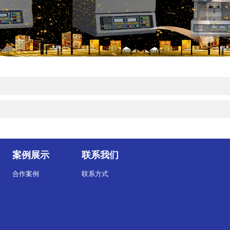
案例展示
联系我们
合作案例
联系方式