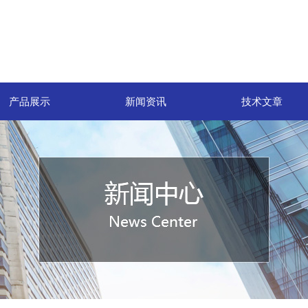
产品展示
新闻资讯
技术文章