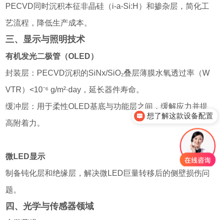
PECVD同时沉积本征非晶硅（i-a-Si:H）和掺杂层，简化工
艺流程，降低生产成本。
三、显示与照明技术
有机发光二极管（OLED）
封装层：PECVD沉积的SiNx/SiO₂叠层薄膜水氧透过率（W
VTR）<10⁻⁶ g/m²·day，延长器件寿命。
缓冲层：用于柔性OLED基底与功能层之间，缓解应力并提
想了解这款设备配置
高附着力。
微LED显示
制备钝化层和绝缘层，解决微LED巨量转移后的侧壁损伤问
题。
四、光学与传感器领域