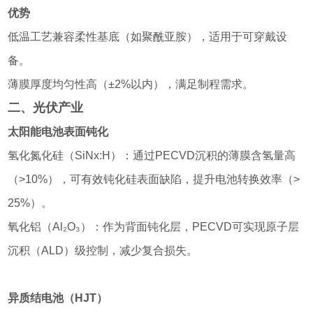
优势
低温工艺兼容柔性基底（如聚酰亚胺），适用于可穿戴设
备。
薄膜厚度均匀性高（±2%以内），满足制程需求。
二、光伏产业
太阳能电池表面钝化
氢化氮化硅（SiNx:H）：通过PECVD沉积的薄膜含氢量高
（>10%），可有效钝化硅表面缺陷，提升电池转换效率（>
25%）。
氧化铝（Al₂O₃）：作为背面钝化层，PECVD可实现原子层
沉积（ALD）级控制，减少复合损失。
异质结电池（HJT）