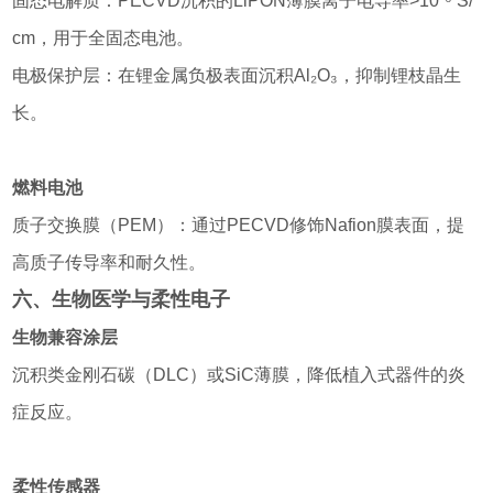
固态电解质：PECVD沉积的LiPON薄膜离子电导率>10⁻⁶ S/
cm，用于全固态电池。
电极保护层：在锂金属负极表面沉积Al₂O₃，抑制锂枝晶生
长。
燃料电池
质子交换膜（PEM）：通过PECVD修饰Nafion膜表面，提
高质子传导率和耐久性。
六、生物医学与柔性电子
生物兼容涂层
沉积类金刚石碳（DLC）或SiC薄膜，降低植入式器件的炎
症反应。
柔性传感器