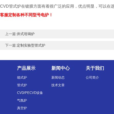
CVD管式炉在镀膜方面有着很广泛的应用，优点明显，可以在
客服定制各种不同型号电炉！
上一篇:
井式坩埚炉
下一篇:
定制实验型管式炉
产品展示
新闻中心
关于我们
箱式炉
新闻动态
公司简介
管式炉
技术文章
CVD/PECVD设备
气氛炉
真空炉