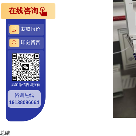
在线咨询
获取报价
即刻留言
添加微信咨询报价
咨询热线
19138096664
总结