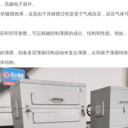
温、高频电子器件。
好的镀膜效果，这是由于其镀膜过程是基于气相反应，反应气体
应时间等参数，可以精确控制薄膜的成分、结构和性能。例如，
的薄膜，制备多层薄膜结构或纳米复合薄膜，从而赋予薄膜特殊的
米结构。