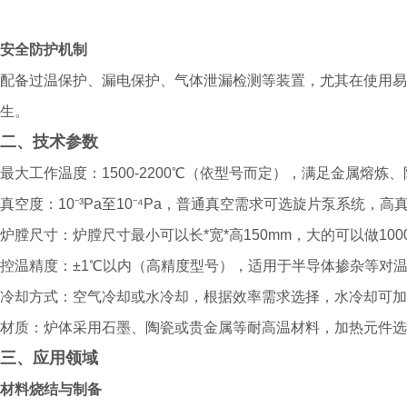
安全防护机制
配备过温保护、漏电保护、气体泄漏检测等装置，尤其在使用易
生。
二、技术参数
最大工作温度：1500-2200℃（依型号而定），满足金属熔
真空度：10⁻³Pa至10⁻⁴Pa，普通真空需求可选旋片泵系统，
炉膛尺寸：炉膛尺寸最小可以长*宽*高150mm，大的可以做1
控温精度：±1℃以内（高精度型号），适用于半导体掺杂等对
冷却方式：空气冷却或水冷却，根据效率需求选择，水冷却可加
材质：炉体采用石墨、陶瓷或贵金属等耐高温材料，加热元件选
三、应用领域
材料烧结与制备