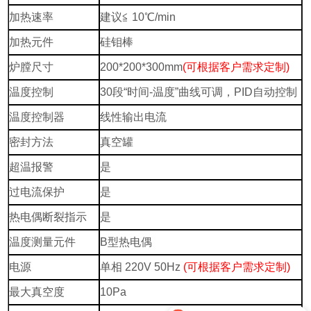
加热速率
建议≦ 10℃/min
加热元件
硅钼棒
炉膛尺寸
200*200*300mm
(可根据客户需求定制)
温度控制
30段“时间-温度”曲线可调，PID自动控制
温度控制器
线性输出电流
密封方法
真空罐
超温报警
是
过电流保护
是
热电偶断裂指示
是
温度测量元件
B型热电偶
电源
单相 220V 50Hz
(可根据客户需求定制)
最大真空度
10Pa
可以介绍下你们的产品么？