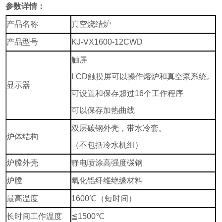
参数详情：
产品名称
真空烧结炉
产品型号
KJ-VX1600-12CWD
触屏
LCD触摸屏可以操作熔炉和真空泵系统。
显示器
可设置和保存超过16个工作程序
可以保存加热曲线
双层碳钢外壳，带水冷套。
炉体结构
（不包括冷水机组）
炉膛外壳
静电喷涂高强度碳钢
炉膛
氧化铝纤维绝缘材料
最高温度
1600℃（短时间）
长时间工作温度
≦1500℃