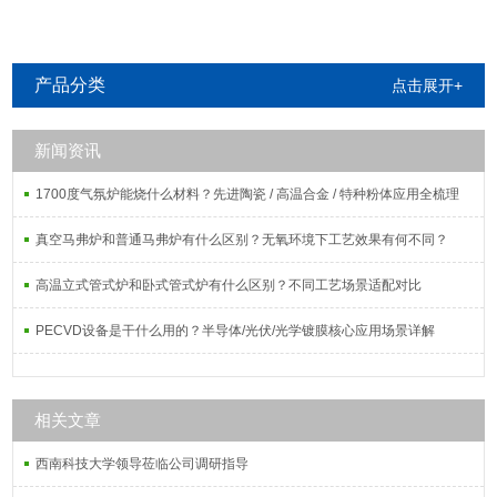
产品分类
点击展开+
新闻资讯
1700度气氛炉能烧什么材料？先进陶瓷 / 高温合金 / 特种粉体应用全梳理
真空马弗炉和普通马弗炉有什么区别？无氧环境下工艺效果有何不同？
高温立式管式炉和卧式管式炉有什么区别？不同工艺场景适配对比
PECVD设备是干什么用的？半导体/光伏/光学镀膜核心应用场景详解
相关文章
西南科技大学领导莅临公司调研指导