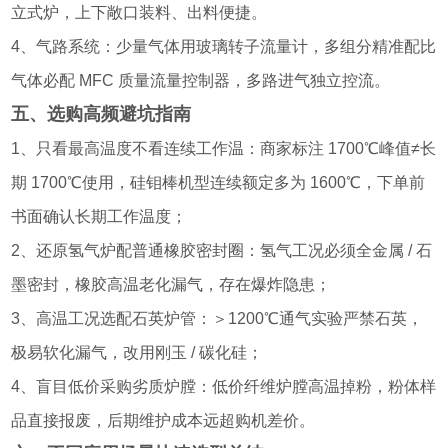
立式炉，上下敞口装料、出料便捷。
4、气路系统：少量气体用玻璃转子流量计，多组分精准配比
气体必配 MFC 质量流量控制器，多路进气独立控流。
五、选购高频避坑指南
1、只看最高温度不看连续工作温：商家标注 1700℃峰值≠长
期 1700℃使用，硅钼棒机型连续额定多为 1600℃，下单前
书面确认长期工作温度；
2、还原氢气炉配普通橡胶密封圈：氢气工况必须全金属 / 石
墨密封，橡胶高温老化漏气，存在爆炸隐患；
3、高温工况选配石英炉管：＞1200℃通气实验严禁石英，
极易软化漏气，改用刚玉 / 碳化硅；
4、盲目低价采购劣质炉膛：低价纤维炉膛高温掉粉，粉体样
品直接报废，后期维护成本远超购机差价。