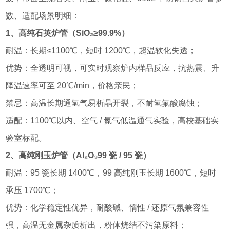
数、适配场景明细：
1、高纯石英炉管（SiO₂≥99.9%）
耐温：长期≤1100℃，短时 1200℃，超温软化失透；
优势：全透明可视，可实时观察炉内样品反应，抗热震、升
降温速率可至 20℃/min，价格亲民；
禁忌：高温长期通氢气易析晶开裂，不耐氢氟酸腐蚀；
适配：1100℃以内、空气 / 氮气低温通气实验，高校基础实
验室标配。
2、高纯刚玉炉管（Al₂O₃99 瓷 / 95 瓷）
耐温：95 瓷长期 1400℃，99 高纯刚玉长期 1600℃，短时
承压 1700℃；
优势：化学稳定性优异，耐酸碱、惰性 / 还原气氛兼容性
强，高温无金属杂质析出，粉体烧结不污染原料；