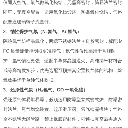
仅通入空气、氧气做氧化烧结，无需高密封，简易法兰密封
即可，无真空配置；适用氧化物煅烧、陶瓷氧化烧结，气路
配普通玻璃转子流量计。
2、惰性保护气氛（N₂氮气、Ar 氩气）
隔绝氧气防样品氧化，两端不锈钢法兰 + 硅胶密封，标配 M
FC 质量流量控制器更准控气；氮气性价比高用于常规防
护，氩气惰性更强，适配半导体晶圆退火、高纯纳米材料合
成等高精度实验，优先选配可预抽真空置换气体的结构，除
氧效果优于单纯气体吹扫。
3、还原性气氛（H₂氢气、CO 一氧化碳）
强还原气体易燃易爆，必须选用防爆型立式管式炉：防爆密
封法兰、尾气燃烧装置、超压泄压阀、氢气检漏模块；气路
全不锈钢无缝管路，禁止橡胶密封件，可预抽真空后再通入