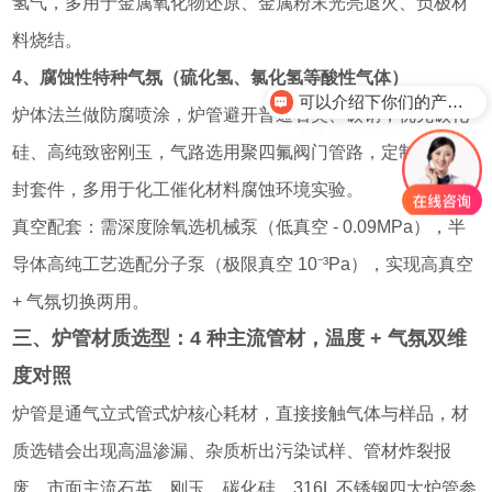
氢气，多用于金属氧化物还原、金属粉末光亮退火、负极材
料烧结。
可以介绍下你们的产品么？
4、腐蚀性特种气氛（硫化氢、氯化氢等酸性气体）
想了解这款设备配置
炉体法兰做防腐喷涂，炉管避开普通石英、碳钢，优先碳化
硅、高纯致密刚玉，气路选用聚四氟阀门管路，定制防腐密
封套件，多用于化工催化材料腐蚀环境实验。
真空配套：需深度除氧选机械泵（低真空 - 0.09MPa），半
导体高纯工艺选配分子泵（极限真空 10⁻³Pa），实现高真空
+ 气氛切换两用。
三、炉管材质选型：4 种主流管材，温度 + 气氛双维
度对照
炉管是通气立式管式炉核心耗材，直接接触气体与样品，材
质选错会出现高温渗漏、杂质析出污染试样、管材炸裂报
废，市面主流石英、刚玉、碳化硅、316L 不锈钢四大炉管参