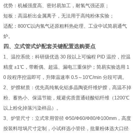
优势：机械强度高、密封易加工，耐氢气强还原；
短板：高温析出金属离子，无法用于高纯粉体实验；
适配：800℃以内氢气还原粗料热处理、工业中试简易通气
炉。
四、立式管式炉配套关键配置选购要点
1、温控系统：科研级优选 30 段以上可编程 PID 温控，控温
精度 ±1℃，带断偶、超温、漏电三重保护；简易实验选用 1
0 段程序控温即可，升降温速率 0.5～10℃/min 分段可调。
2、炉膛材质：优先高纯氧化铝多晶陶瓷纤维炉膛，高温不掉
粉、蓄热小、保温节能，规避劣质普通硅酸铝纤维（1200℃
以上粉化掉落污染样品）。
3、炉管尺寸：立式常用管径 Φ50/Φ60/Φ80/Φ100mm，高度
按装料坩埚尺寸定制，小试样选小管径，批量粉体选大口径