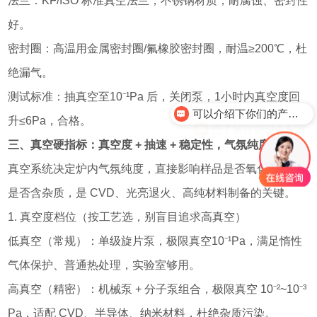
法兰：KF/ISO 标准真空法兰，不锈钢材质，耐腐蚀、密封性
好。
密封圈：高温用金属密封圈/氟橡胶密封圈，耐温≥200℃，杜
绝漏气。
可以介绍下你们的产品么？
测试标准：抽真空至10⁻¹Pa 后，关闭泵，1小时内真空度回
想了解这款设备配置
升≤6Pa，合格。
三、真空硬指标：真空度 + 抽速 + 稳定性，气氛纯度全靠它
真空系统决定炉内气氛纯度，直接影响样品是否氧化、镀层
是否含杂质，是 CVD、光亮退火、高纯材料制备的关键。
1. 真空度档位（按工艺选，别盲目追求高真空）
低真空（常规）：单级旋片泵，极限真空10⁻¹Pa，满足惰性
气体保护、普通热处理，实验室够用。
高真空（精密）：机械泵 + 分子泵组合，极限真空 10⁻²~10⁻³
Pa，适配 CVD、半导体、纳米材料，杜绝杂质污染。