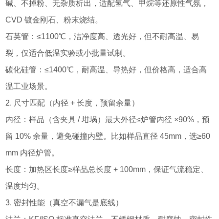
碱、不掉粉、无杂质析出，适配氢气、甲烷等还原性气氛，
CVD 镀金刚石、粉末烧结。
石英管：≤1100℃，洁净度高、透光好，但不耐高温、易
裂，仅适合低温实验或小批量试制。
碳化硅管：≤1400℃，耐高温、导热好，但价格高，适合高
温工业场景。
2. 尺寸匹配（内径 + 长度，预留余量）
内径：样品（含夹具 / 坩埚）最大外径≤炉管内径 ×90%，预
留 10% 余量，避免碰撞内壁。比如样品直径 45mm，选≥60
mm 内径炉管。
长度：加热区长度≥样品总长度 + 100mm，保证气流稳定、
温度均匀。
3. 密封性能（真空不漏气是底线）