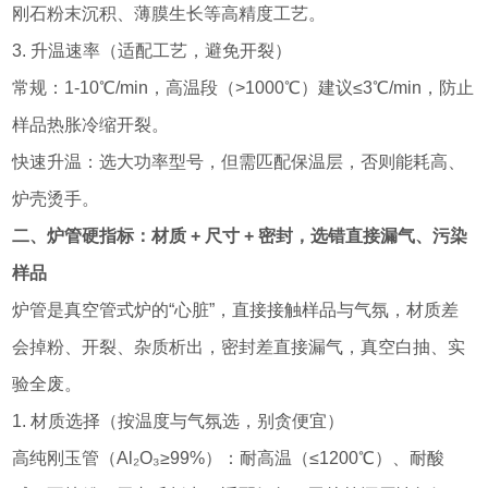
刚石粉末沉积、薄膜生长等高精度工艺。
3. 升温速率（适配工艺，避免开裂）
常规：1-10℃/min，高温段（>1000℃）建议≤3℃/min，防止
样品热胀冷缩开裂。
快速升温：选大功率型号，但需匹配保温层，否则能耗高、
炉壳烫手。
二、炉管硬指标：材质 + 尺寸 + 密封，选错直接漏气、污染
样品
炉管是真空管式炉的“心脏”，直接接触样品与气氛，材质差
会掉粉、开裂、杂质析出，密封差直接漏气，真空白抽、实
验全废。
1. 材质选择（按温度与气氛选，别贪便宜）
高纯刚玉管（Al₂O₃≥99%）：耐高温（≤1200℃）、耐酸