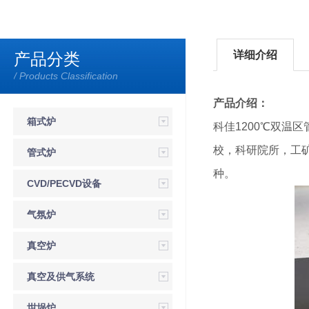
详细介绍
产品分类
/ Products Classification
产品介绍：
箱式炉
科佳1200℃双
校，科研院所，工矿
管式炉
种。
CVD/PECVD设备
气氛炉
真空炉
真空及供气系统
坩埚炉