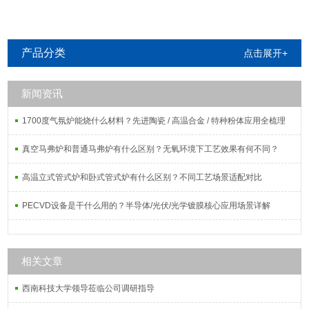
产品分类
点击展开+
新闻资讯
1700度气氛炉能烧什么材料？先进陶瓷 / 高温合金 / 特种粉体应用全梳理
真空马弗炉和普通马弗炉有什么区别？无氧环境下工艺效果有何不同？
高温立式管式炉和卧式管式炉有什么区别？不同工艺场景适配对比
PECVD设备是干什么用的？半导体/光伏/光学镀膜核心应用场景详解
相关文章
西南科技大学领导莅临公司调研指导