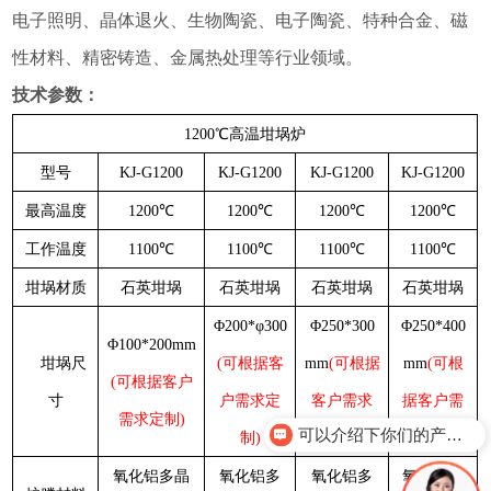
电子照明、晶体退火、生物陶瓷、电子陶瓷、特种合金、磁
性材料、精密铸造、金属热处理等行业领域。
技术参数：
1200℃高温坩埚炉
型号
KJ-G1200
KJ-G1200
KJ-G1200
KJ-G1200
最高温度
1200℃
1200℃
1200℃
1200℃
工作温度
1100℃
1100℃
1100℃
1100℃
坩埚材质
石英坩埚
石英坩埚
石英坩埚
石英坩埚
Φ200*φ300
Φ250*300
Φ250*400
Φ100*200mm
坩埚尺
(可根据客
mm
(可根据
mm
(可根
(可根据客户
寸
户需求定
客户需求
据客户需
需求定制)
可以介绍下你们的产品么？
制)
定制)
求定制)
氧化铝多晶
氧化铝多
氧化铝多
氧化铝多