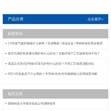
产品分类
点击展开+
新闻资讯
1700度气氛炉能烧什么材料？先进陶瓷 / 高温合金 / 特种粉体应用全梳理
真空马弗炉和普通马弗炉有什么区别？无氧环境下工艺效果有何不同？
高温立式管式炉和卧式管式炉有什么区别？不同工艺场景适配对比
PECVD设备是干什么用的？半导体/光伏/光学镀膜核心应用场景详解
相关文章
西南科技大学领导莅临公司调研指导