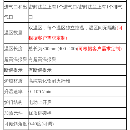
进气口和出
密封法兰上有1个进气口/密封法兰上有1个排气
气口
口
双温区，每个温区独立控温，温区间无隔断
(可
温区数量
根据客户需求定制)
温区长度
总长为800mm (400+400)
(可根据客户需求定制)
超高温报警
有超高温报警
断偶提示
有断偶提示
炉膛材质
高纯氧化铝耐火纤维
升温速率
0--10℃/min
炉门结构
电动上开启
加热元件
优质硅碳棒
可倾斜角度
0-40度(可调)