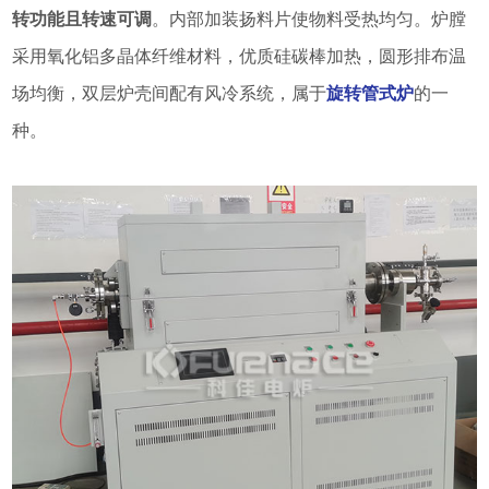
转功能且转速可调
。内部加装扬料片使物料受热均匀。炉膛
采用氧化铝多晶体纤维材料，优质硅碳棒加热，圆形排布温
场均衡，双层炉壳间配有风冷系统，属于
旋转管式炉
的一
种。