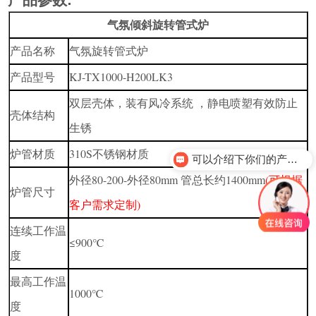
气氛倾斜旋转管式炉
产品名称
气氛旋转管式炉
产品型号
KJ-TX1000-H200LK3
双层壳体，装有风冷系统 ，静电喷塑有效防止
壳体结构
生锈
炉管材质
310S不锈钢材质
可以介绍下你们的产品么？
外径80-200-外径80mm 管总长约1400mm
(可根据
炉管尺寸
客户需求定制)
连续工作温
≤900℃
度
最高工作温
1000℃
度