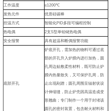
工作温度
≤1200℃
发热元件
优质硅碳棒
控温方式
智能化PID多段可编程控制
热电偶
2支S型单铂铑热电偶
安全报警
具有超温和断偶报警功能
炉底开孔，需加热的物料可通过底
部的开孔升入炉膛内进行加热，圆
孔周边贴敷柔性材料，既可防止炉
膛内热量散失，又可保护孔周，防
底部开孔
止出现剐蹭；圆孔周围呈辐射状设
计伸缩缝，防止炉壳因高温造成变
形翘曲；专门制作一个用于封堵该
圆孔的密封装置，包含耐火材料和