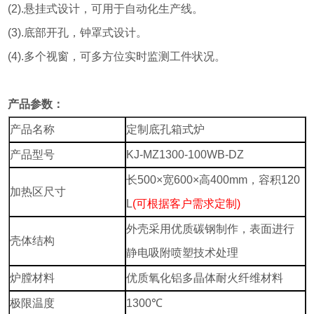
(2).悬挂式设计，可用于自动化生产线。
(3).底部开孔，钟罩式设计。
(4).多个视窗，可多方位实时监测工件状况。
产品参数：
产品名称
定制底孔箱式炉
产品型号
KJ-MZ1300-100WB-DZ
长500×宽600×高400mm，容积120
加热区尺寸
L
(可根据客户需求定制)
外壳采用优质碳钢制作，表面进行
壳体结构
静电吸附喷塑技术处理
炉膛材料
优质氧化铝多晶体耐火纤维材料
极限温度
1300℃