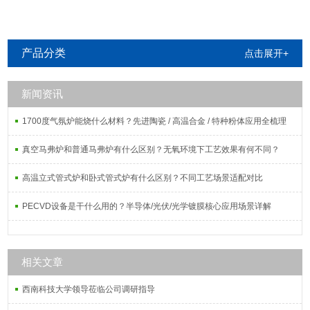
产品分类
点击展开+
新闻资讯
1700度气氛炉能烧什么材料？先进陶瓷 / 高温合金 / 特种粉体应用全梳理
真空马弗炉和普通马弗炉有什么区别？无氧环境下工艺效果有何不同？
高温立式管式炉和卧式管式炉有什么区别？不同工艺场景适配对比
PECVD设备是干什么用的？半导体/光伏/光学镀膜核心应用场景详解
相关文章
西南科技大学领导莅临公司调研指导