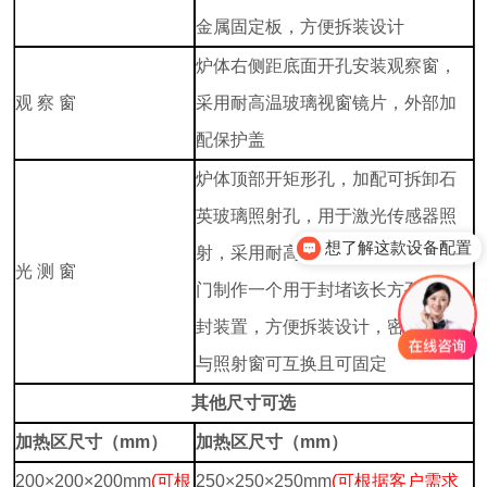
金属固定板，方便拆装设计
炉体右侧距底面开孔安装观察窗，
观 察 窗
采用耐高温玻璃视窗镜片，外部加
配保护盖
炉体顶部开矩形孔，加配可拆卸石
英玻璃照射孔，用于激光传感器照
想了解这款设备配置
射，采用耐高温玻璃视窗镜片；专
光 测 窗
门制作一个用于封堵该长方孔的密
封装置，方便拆装设计，密封装置
与照射窗可互换且可固定
其他尺寸可选
加热区尺寸（mm）
加热区尺寸（mm）
200×200×200mm
(可根
250×250×250mm
(可根据客户需求