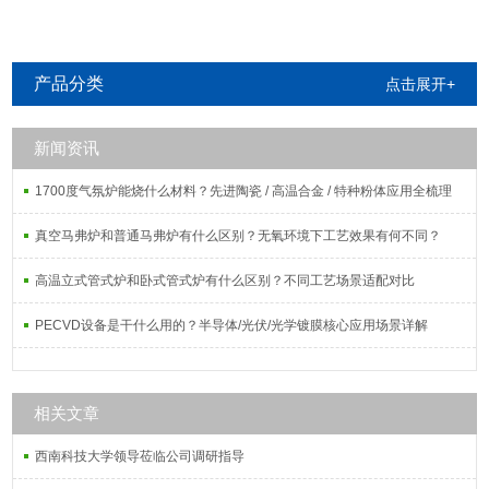
产品分类
点击展开+
新闻资讯
1700度气氛炉能烧什么材料？先进陶瓷 / 高温合金 / 特种粉体应用全梳理
真空马弗炉和普通马弗炉有什么区别？无氧环境下工艺效果有何不同？
高温立式管式炉和卧式管式炉有什么区别？不同工艺场景适配对比
PECVD设备是干什么用的？半导体/光伏/光学镀膜核心应用场景详解
相关文章
西南科技大学领导莅临公司调研指导